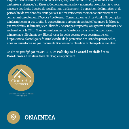
l'Agence / du Réseau. Elles sont conservées jusqu'à demande de suppression et sont
destinées à l'Agence / au Réseau. Conformément à la loi « informatique et libertés », vous
disposez des droits d’accès, de rectification, d’effacement, d’opposition, de limitation et de
portabilité de vos données. Vous pouvez retirer votre consentement à tout moment en
contactant directement l’Agence / Le Réseau. Consultez le site
https://cnil.fr/fr
pour plus
d’informations sur vos droits. Si vous estimez, après avoir contacté l'Agence / le Réseau,
que vos droits « Informatique et Libertés » ne sont pas respectés, vous pouvez adresser une
réclamation à la CNIL. Nous vous informons de l’existence de la liste d'opposition au
démarchage téléphonique « Bloctel », sur laquelle vous pouvez vous inscrire ici :
https://www.bloctel.gouv.fr
. Dans le cadre de la protection des Données personnelles,
nous vous invitons à ne pas inscrire de Données sensibles dans le champ de saisie libre.
Ce site est protégé par reCAPTCHA, les
Politiques de Confidentialité
et es
Conditions d'utilisation
de Google s'appliquent.
ONAINDIA